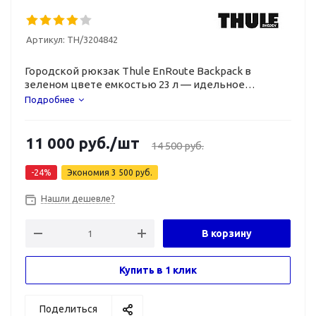
Артикул:
TH/3204842
Городской рюкзак Thule EnRoute Backpack в
зеленом цвете емкостью 23 л — идельное
решение для современных молодых людей.
Подробнее
11 000
руб.
/шт
14 500
руб.
-
24
%
Экономия
3 500
руб.
Нашли дешевле?
В корзину
Купить в 1 клик
Поделиться