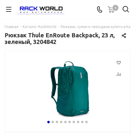
0
Главная
-
Каталог RackWorld
-
Рюкзаки, сумки и чемоданы купить в Каза
Рюкзак Thule EnRoute Backpack, 23 л,
зеленый, 3204842