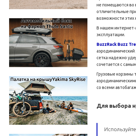
не помещаются во 
отличительные при
возможности этих 
В нашем интернет-
эксплуатации.
BuzzRack Buzz Tre
аэродинамический 
сетка надежно уде
сочетается с самы
Грузовые корзины 
аэродинамическими
со всеми автобагажн
Для выбора н
Используйте