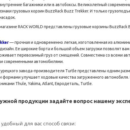
внутренние багажники или в автобоксы. Великолепный современн
знаки грузовых корзин BuzzRack Buzz Trekker. И только грузопод
насадок.
магазине RACK WORLD представлены грузовые корзины BuzzRack Buz
kker
— прочная и одновременно легкая, изготовленная из алюми
дизайн. Ее широкие борта и большой объем загрузки позволят вам
рживает перевозимый груз от смещений. Совместима со всеми ав
ми современными автомобилями.
турецкого завода-производителя Turtle представлены одним раз
 формами улучшает ходовые качества загруженного автомобиля.
иками Thule, Yakima, Atlant, Евродеталь, Turtle.
ужной продукции задайте вопрос нашему эксп
 удобный для вас способ связи: