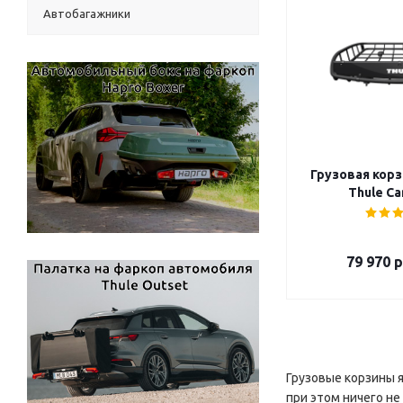
Автобагажники
Грузовая корз
Thule Ca
79 970
р
Грузовые корзины 
при этом ничего н