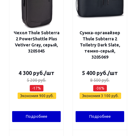
Чехол Thule Subterra
Сумка-органайзер
2 PowerShuttle Plus
Thule Subterra 2
Vetiver Gray, серый,
Toiletry Dark Slate,
3205045
темно-серый,
3205069
4 300
руб.
/шт
5 400
руб.
/шт
5 200
руб.
8 500
руб.
-
17
%
-
36
%
Экономия
900
руб.
Экономия
3 100
руб.
Подробнее
Подробнее