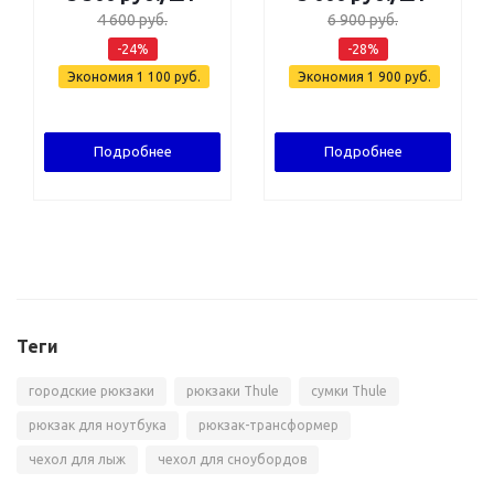
4 600
руб.
6 900
руб.
-
24
%
-
28
%
Экономия
1 100
руб.
Экономия
1 900
руб.
Подробнее
Подробнее
Теги
городские рюкзаки
рюкзаки Thule
сумки Thule
рюкзак для ноутбука
рюкзак-трансформер
чехол для лыж
чехол для сноубордов