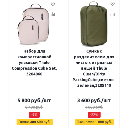
Набор для
Сумка с
компрессионной
разделителем для
упаковки Thule
чистых и грязных
Compression Cube Set,
вещей Thule
3204860
Clean/Dirty
PackingCube,светло-
зеленая,3205119
5 800
руб.
/шт
3 600
руб.
/шт
6 400
руб.
4 600
руб.
-
9
%
-
22
%
Экономия
600
руб.
Экономия
1 000
руб.