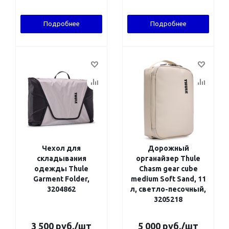
Подробнее
Подробнее
Чехол для
Дорожный
складывания
органайзер Thule
одежды Thule
Chasm gear cube
Garment Folder,
medium Soft Sand, 11
3204862
л, светло-песочный,
3205218
3 500
руб.
/шт
5 000
руб.
/шт