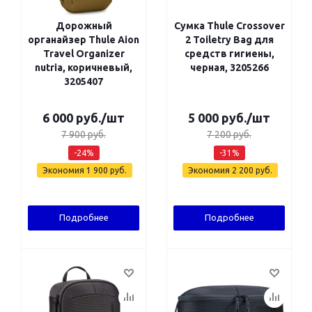
Дорожный
Сумка Thule Crossover
органайзер Thule Aion
2 Toiletry Bag для
Travel Organizer
средств гигиены,
nutria, коричневый,
черная, 3205266
3205407
6 000
руб.
/шт
5 000
руб.
/шт
7 900
руб.
7 200
руб.
-
24
%
-
31
%
Экономия
1 900
руб.
Экономия
2 200
руб.
Подробнее
Подробнее