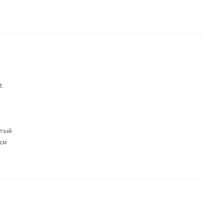
t
р
стый
 см