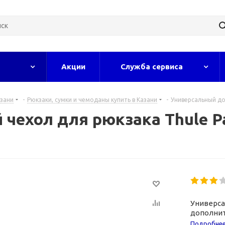
Акции
Служба сервиса
азани
-
Рюкзаки, сумки и чемоданы купить в Казани
-
Универсальный до
ехол для рюкзака Thule Pa
Универса
дополнит
заметнос
Подробне