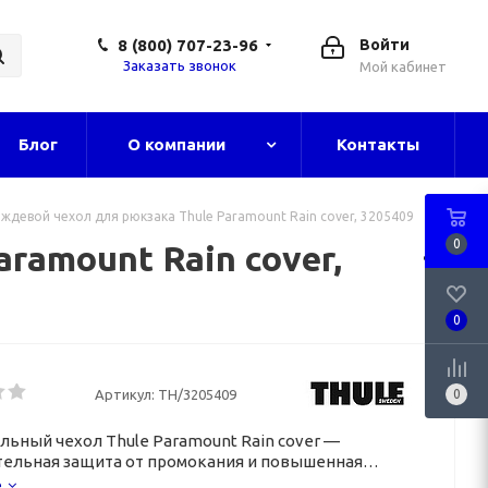
8 (800) 707-23-96
Войти
Заказать звонок
Мой кабинет
Блог
О компании
Контакты
ждевой чехол для рюкзака Thule Paramount Rain cover, 3205409
0
ramount Rain cover,
0
Артикул:
TH/3205409
0
льный чехол Thule Paramount Rain cover —
ельная защита от промокания и повышенная
ть в темное время.
е