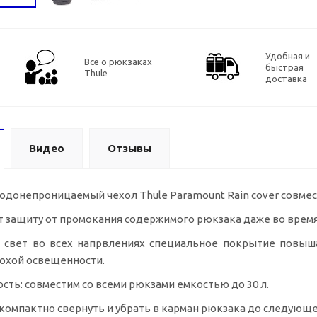
Удобная и
Все о рюкзаках
быстрая
Thule
доставка
Видео
Отзывы
донепроницаемый чехол Thule Paramount Rain cover совмес
 защиту от промокания содержимого рюкзака даже во время
свет во всех напрвлениях специальное покрытие повыша
лохой освещенности.
сть: совместим со всеми рюкзами емкостью до 30 л.
компактно свернуть и убрать в карман рюкзака до следующе