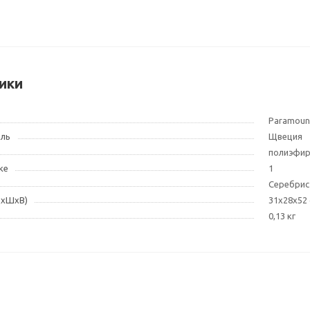
ики
Paramoun
ель
Щвеция
полиэфи
ке
1
Cеребри
ДxШxВ)
31x28x52
0,13 кг