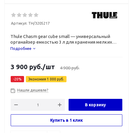
Артикул:
TH/3205217
Thule Chasm gear cube small — универсальный
органайзер емкостью 3 л для хранения мелких
предметов.
Подробнее
3 900
руб.
/шт
4 900
руб.
-
20
%
Экономия
1 000
руб.
Нашли дешевле?
В корзину
Купить в 1 клик