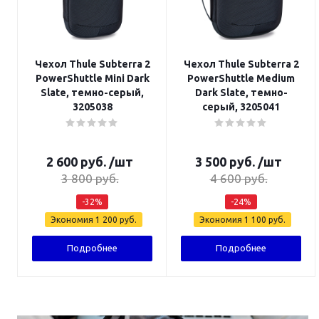
Чехол Thule Subterra 2
Чехол Thule Subterra 2
PowerShuttle Mini Dark
PowerShuttle Medium
Slate, темно-серый,
Dark Slate, темно-
3205038
серый, 3205041
2 600
руб.
/шт
3 500
руб.
/шт
3 800
руб.
4 600
руб.
-
32
%
-
24
%
Экономия
1 200
руб.
Экономия
1 100
руб.
Подробнее
Подробнее