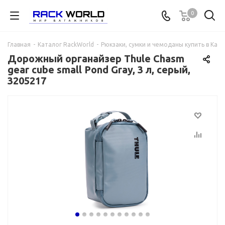
0
Главная
-
Каталог RackWorld
-
Рюкзаки, сумки и чемоданы купить в Каза
Дорожный органайзер Thule Chasm
gear cube small Pond Gray, 3 л, серый,
3205217